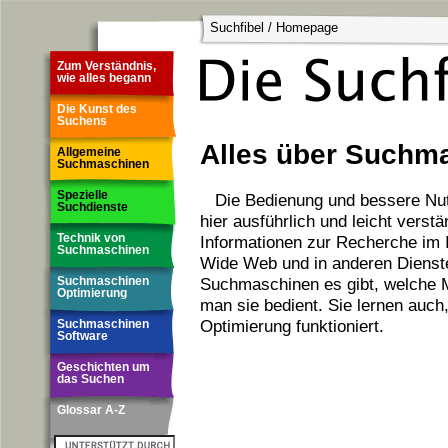
Suchfibel / Homepage
Zum Verständnis,
wie alles begann
Die Kunst des
Suchens
Alles über Suchm
Allgemeine
Suchmaschinen
Spezielle
Die Bedienung und bessere Nu
Suchdienste
hier ausführlich und leicht verstän
Technik von
Informationen zur Recherche im 
Suchmaschinen
Wide Web und in anderen Dienste
Suchmaschinen es gibt, welche Mö
Suchmaschinen
Optimierung
man sie bedient. Sie lernen auc
Optimierung funktioniert.
Suchmaschinen
Software
Geschichten um
das Suchen
Glossar A-Z