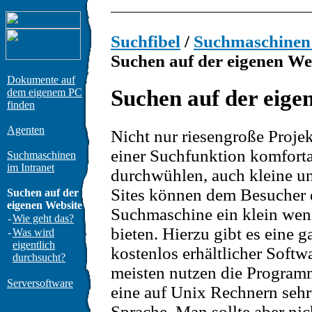
Suchfibel
/
Suchmaschinen
Suchen auf der eigenen We
Dokumente auf
Suchen auf der eige
dem eigenem PC
finden
Agenten
Nicht nur riesengroße Projek
einer Suchfunktion komforta
Suchmaschinen
im Intranet
durchwühlen, auch kleine un
Sites können dem Besucher 
Suchen auf der
eigenen Website
Suchmaschine ein klein we
-
Wie geht das?
bieten. Hierzu gibt es eine 
-
Was wird
eigentlich
kostenlos erhältlicher Softw
durchsucht?
meisten nutzen die Programm
Serversoftware
eine auf Unix Rechnern sehr 
Sprache. Man sollte aber ni