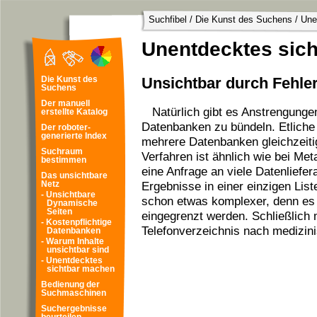
Suchfibel
/
Die Kunst des Suchens
/
Une
Unentdecktes sic
Unsichtbar durch Fehle
Die Kunst des
Suchens
Der manuell
Natürlich gibt es Anstrengung
erstellte Katalog
Datenbanken zu bündeln. Etliche 
Der roboter-
generierte Index
mehrere Datenbanken gleichzeiti
Suchraum
Verfahren ist ähnlich wie bei M
bestimmen
eine Anfrage an viele Datenliefera
Das unsichtbare
Ergebnisse in einer einzigen Lis
Netz
- Unsichtbare
schon etwas komplexer, denn es
Dynamische
Seiten
eingegrenzt werden. Schließlich 
- Kostenpflichtige
Telefonverzeichnis nach medizin
Datenbanken
- Warum Inhalte
unsichtbar sind
- Unentdecktes
sichtbar machen
Bedienung der
Suchmaschinen
Suchergebnisse