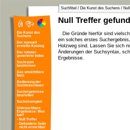
Suchfibel
/
Die Kunst des Suchens
/
Nul
Null Treffer gefun
Die Gründe hierfür sind vielsch
Die Kunst des
Suchens
ein solches erstes Suchergebnis
Der manuell
Holzweg sind. Lassen Sie sich nic
erstellte Katalog
Änderungen der Suchsyntax, sch
Der roboter-
generierte Index
Ergebnisse.
Suchraum
bestimmen
Das unsichtbare
Netz
Bedienung der
Suchmaschinen
Suchergebnisse
beurteilen
Suchstrategien
Unbrauchbare
Ergebnisse: Was
tun?
- Null Treffer
- Gefundene Seite
nicht erreichbar